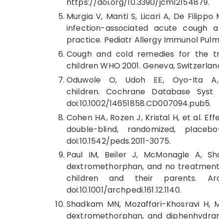
https://doi.org/10.3390/jcm12154879.
Murgia V, Manti S, Licari A, De Filippo
infection-associated acute cough a
practice. Pediatr Allergy Immunol Pulmon
Cough and cold remedies for the tr
children WHO 2001. Geneva, Switzerlan
Oduwole O, Udoh EE, Oyo-Ita A
children. Cochrane Database Syst 
doi:10.1002/14651858.CD007094.pub5.
Cohen HA, Rozen J, Kristal H, et al. Ef
double-blind, randomized, placebo-c
doi:10.1542/peds.2011-3075.
Paul IM, Beiler J, McMonagle A, Sh
dextromethorphan, and no treatment 
children and their parents. Arc
doi:10.1001/archpedi.161.12.1140.
Shadkam MN, Mozaffari-Khosravi H, 
dextromethorphan, and diphenhydrami