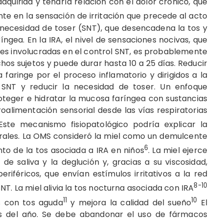
dquirida y tendría relación con el dolor crónico, que
ente en la sensación de irritación que precede al acto
 necesidad de toser (SNT), que desencadena la tos y
ríngea. En la IRA, el nivel de sensaciones nocivas, que
ales involucradas en el control SNT, es probablemente
hos sujetos y puede durar hasta 10 a 25 días. Reducir
a faringe por el proceso inflamatorio y dirigidos a la
la SNT y reducir la necesidad de toser. Un enfoque
oteger e hidratar la mucosa faríngea con sustancias
alimentación sensorial desde las vías respiratorias
 Este mecanismo fisiopatológico podría explicar la
trales. La OMS consideró la miel como un demulcente
6
to de la tos asociada a IRA en niños
. La miel ejerce
e saliva y la deglución y, gracias a su viscosidad,
riféricos, que envían estímulos irritativos a la red
8-10
SNT. La miel alivia la tos nocturna asociada con IRA
11
10
s con tos aguda
y mejora la calidad del sueño
El
es del año. Se debe abandonar el uso de fármacos