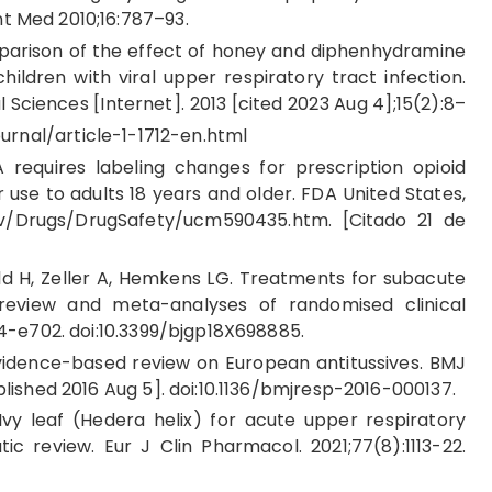
t Med 2010;16:787–93.
parison of the effect of honey and diphenhydramine
hildren with viral upper respiratory tract infection.
 Sciences [Internet]. 2013 [cited 2023 Aug 4];15(2):8–
ournal/article-1-1712-en.html
requires labeling changes for prescription opioid
 use to adults 18 years and older. FDA United States,
gov/Drugs/DrugSafety/ucm590435.htm. [Citado 21 de
ld H, Zeller A, Hemkens LG. Treatments for subacute
review and meta-analyses of randomised clinical
94-e702. doi:10.3399/bjgp18X698885.
idence-based review on European antitussives. BMJ
blished 2016 Aug 5]. doi:10.1136/bmjresp-2016-000137.
 Ivy leaf (Hedera helix) for acute upper respiratory
ic review. Eur J Clin Pharmacol. 2021;77(8):1113-22.