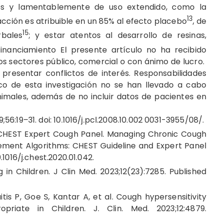
os y lamentablemente de uso extendido, como la
13
acción es atribuible en un 85% al efecto placebo
, de
15
bales
; y estar atentos al desarrollo de resinas,
Financiamiento El presente artículo no ha recibido
os sectores público, comercial o con ánimo de lucro.
 presentar conflictos de interés. Responsabilidades
co de esta investigación no se han llevado a cabo
imales, además de no incluir datos de pacientes en
56:19–31. doi: 10.1016/j.pcl.2008.10.002 0031-3955/08/.
 CHEST Expert Cough Panel. Managing Chronic Cough
ment Algorithms: CHEST Guideline and Expert Panel
.1016/j.chest.2020.01.042.
in Children. J Clin Med. 2023;12(23):7285. Published
aitis P, Goe S, Kantar A, et al. Cough hypersensitivity
riate in Children. J. Clin. Med. 2023;12:4879.