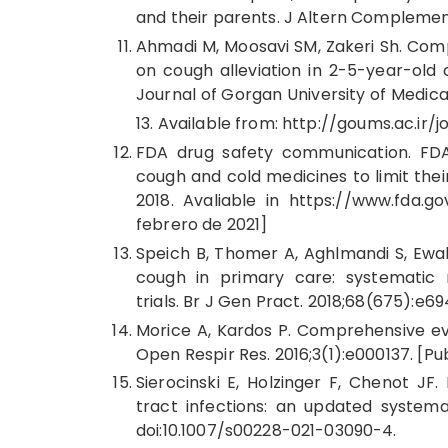
and their parents. J Altern Complemen
Ahmadi M, Moosavi SM, Zakeri Sh. Com
on cough alleviation in 2-5-year-old c
Journal of Gorgan University of Medical
13. Available from:
http://goums.ac.ir/j
FDA drug safety communication. FDA 
cough and cold medicines to limit their
2018. Avaliable in https://www.fda.
febrero de 2021]
Speich B, Thomer A, Aghlmandi S, Ewa
cough in primary care: systematic 
trials. Br J Gen Pract. 2018;68(675):e6
Morice A, Kardos P. Comprehensive ev
Open Respir Res. 2016;3(1):e000137. [Pu
Sierocinski E, Holzinger F, Chenot JF.
tract infections: an updated systemat
doi:10.1007/s00228-021-03090-4.