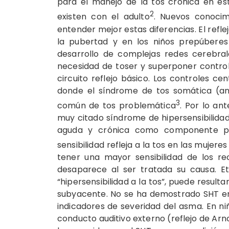
para el manejo de la tos crónica en es
2
existen con el adulto
. Nuevos conocim
entender mejor estas diferencias. El refl
la pubertad y en los niños prepúberes
desarrollo de complejas redes cerebrale
necesidad de toser y superponer controle
circuito reflejo básico. Los controles ce
donde el síndrome de tos somática (an
3
común de tos problemática
. Por lo ant
muy citado síndrome de hipersensibilidad 
aguda y crónica como componente pr
sensibilidad refleja a la tos en las mujer
tener una mayor sensibilidad de los re
desaparece al ser tratada su causa. Et
“hipersensibilidad a la tos”, puede resul
subyacente. No se ha demostrado SHT en 
indicadores de severidad del asma. En niñ
conducto auditivo externo (reflejo de Ar