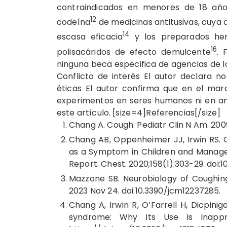
contraindicados en menores de 18 añ
12
codeína
de medicinas antitusivas, cuya 
14
escasa eficacia
y los preparados her
16
polisacáridos de efecto demulcente
. 
ninguna beca especifica de agencias de l
Conflicto de interés El autor declara no
éticas El autor confirma que en el mar
experimentos en seres humanos ni en an
este artículo. [size=4]Referencias[/size]
Chang A. Cough. Pediatr Clin N Am. 2009;
Chang AB, Oppenheimer JJ, Irwin RS.
as a Symptom in Children and Manage
Report. Chest. 2020;158(1):303-29. doi:10
Mazzone SB. Neurobiology of Coughing 
2023 Nov 24. doi:10.3390/jcm12237285.
Chang A, Irwin R, O’Farrell H, Dicpinig
syndrome: Why Its Use Is Inapprop