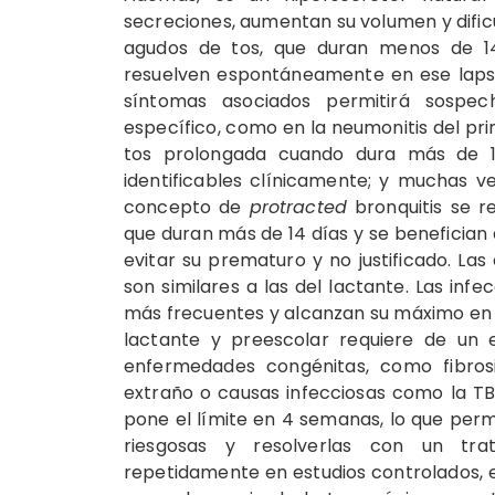
secreciones, aumentan su volumen y dificu
agudos de tos, que duran menos de 14 
resuelven espontáneamente en ese lapso. 
síntomas asociados permitirá sospec
específico, como en la neumonitis del pri
tos prolongada cuando dura más de 
identificables clínicamente; y muchas ve
concepto de
protracted
bronquitis se re
que duran más de 14 días y se benefician 
evitar su prematuro y no justificado. La
son similares a las del lactante. Las in
más frecuentes y alcanzan su máximo en l
lactante y preescolar requiere de un
enfermedades congénitas, como fibrosis 
extraño o causas infecciosas como la TBC
pone el límite en 4 semanas, lo que perm
riesgosas y resolverlas con un tra
repetidamente en estudios controlados, e