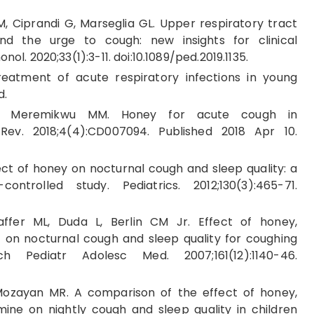
 M, Ciprandi G, Marseglia GL. Upper respiratory tract
nd the urge to cough: new insights for clinical
ol. 2020;33(1):3-11. doi:10.1089/ped.2019.1135.
eatment of acute respiratory infections in young
d.
, Meremikwu MM. Honey for acute cough in
Rev. 2018;4(4):CD007094. Published 2018 Apr 10.
fect of honey on nocturnal cough and sleep quality: a
ontrolled study. Pediatrics. 2012;130(3):465-71.
affer ML, Duda L, Berlin CM Jr. Effect of honey,
on nocturnal cough and sleep quality for coughing
h Pediatr Adolesc Med. 2007;161(12):1140-46.
Mozayan MR. A comparison of the effect of honey,
ne on nightly cough and sleep quality in children