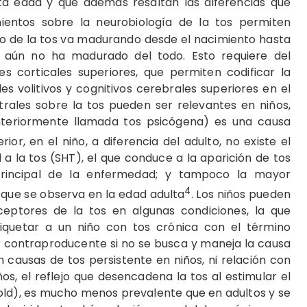
ta edad y que además resaltan las diferencias que
ientos sobre la neurobiología de la tos permiten
ejo de la tos va madurando desde el nacimiento hasta
 aún no ha madurado del todo. Esto requiere del
s corticales superiores, que permiten codificar la
s volitivos y cognitivos cerebrales superiores en el
ntrales sobre la tos pueden ser relevantes en niños,
teriormente llamada tos psicógena) es una causa
erior, en el niño, a diferencia del adulto, no existe el
a la tos (SHT), el que conduce a la aparición de tos
incipal de la enfermedad; y tampoco la mayor
4
es que se observa en la edad adulta
. Los niños pueden
ceptores de la tos en algunas ­condiciones, la que
iquetar a un niño con tos crónica con el término
tar contraproducente si no se busca y maneja la causa
causas de tos persistente en niños, ni relación con
os, el reflejo que desencadena la tos al estimular el
nold), es mucho menos prevalente que en adultos y se