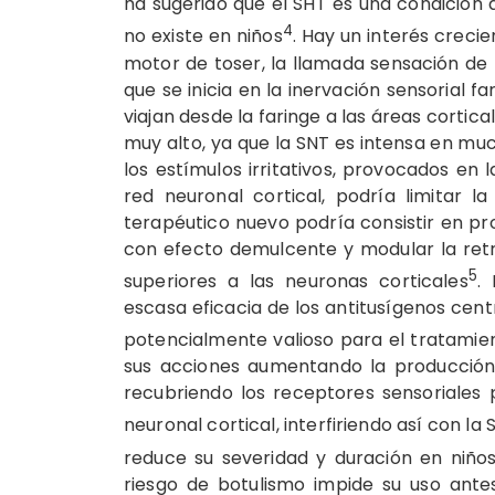
ha sugerido que el SHT es una condición a
4
no existe en niños
. Hay un interés creci
motor de toser, la llamada sensación de
que se inicia en la inervación sensorial fa
viajan desde la faringe a las áreas cortic
muy alto, ya que la SNT es intensa en muc
los estímulos irritativos, provocados en l
red neuronal cortical, podría limitar 
terapéutico nuevo podría consistir en pr
con efecto demulcente y modular la retro
5
superiores a las neuronas corticales
.
escasa eficacia de los antitusígenos cen
potencialmente valioso para el tratamien
sus acciones aumentando la producción d
recubriendo los receptores sensoriales pe
neuronal cortical, interfiriendo así con la 
reduce su severidad y duración en niño
riesgo de botulismo impide su uso ant